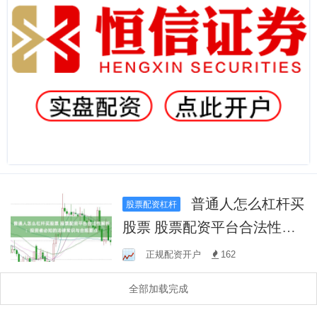
普通人怎么杠杆买
股票配资杠杆
股票 股票配资平台合法性解
析：投资者必知的法律常识
正规配资开户
162
与合规要点
全部加载完成