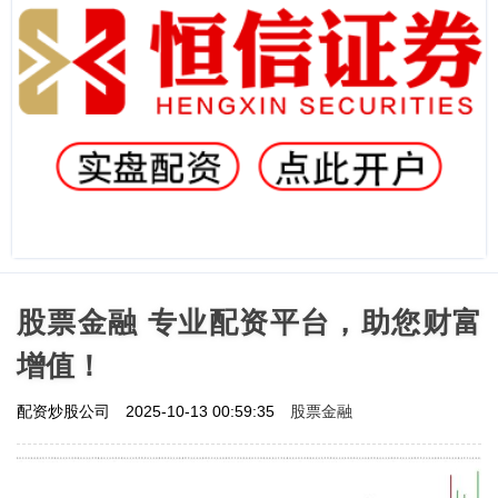
股票金融 专业配资平台，助您财富
增值！
股票金融
配资炒股公司
2025-10-13 00:59:35