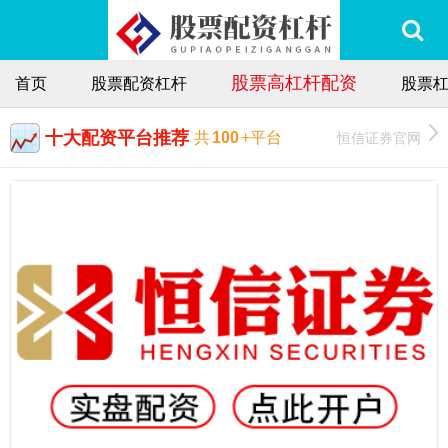
股票高杠杆配资
首页
股票配资杠杆
股票
十大配资平台推荐
恒信证券官网
共
100
+平台