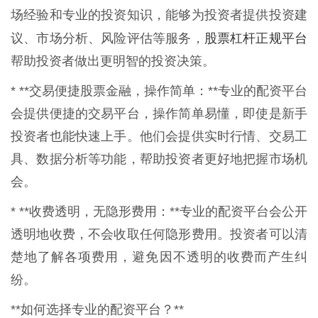
场经验和专业的投资知识，能够为投资者提供投资建
股票杠杆正规平台
议、市场分析、风险评估等服务，
帮助投资者做出更明智的投资决策。
* **交易便捷股票金融，操作简单：**专业的配资平台
会提供便捷的交易平台，操作简单易懂，即使是新手
投资者也能快速上手。他们会提供实时行情、交易工
具、数据分析等功能，帮助投资者更好地把握市场机
会。
* **收费透明，无隐形费用：**专业的配资平台会公开
透明地收费，不会收取任何隐形费用。投资者可以清
楚地了解各项费用，避免因不透明的收费而产生纠
纷。
**如何选择专业的配资平台？**