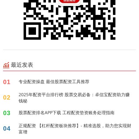
最近发表
01
专业配资操盘 最佳股票配资工具推荐
2025年配资平台排行榜 股票交易必备：卓信宝配资助力赚
02
钱秘
03
股票配资排名APP下载 工程配资垫资账务处理指南
正规配资 【杠杆配资板块推荐】- 精准选股，助力您实现财
04
富增