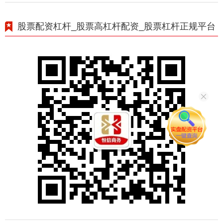
股票配资杠杆_股票高杠杆配资_股票杠杆正规平台