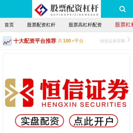
股票杠
首页
股票配资杠杆
股票高杠杆配资
十大配资平台推荐
恒信证券官网
共
100
+平台