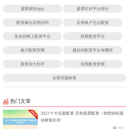
股掌财经app
股票杠杆平台排行
配资爆仓还用还吗
证券账户怎么配资
安全的网上配资平台
炒股配资平台
杨方配资官网
最好的配资平台有哪些
股票加大杠杆
短线配资炒股
全部话题标签
热门文章
2021十大实盘配资 百色股票配资：助您轻松撬
动财富杠杆
267