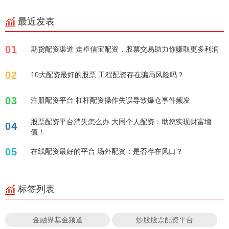
最近发表
01
期货配资渠道 走卓信宝配资，股票交易助力你赚取更多利润
02
10大配资最好的股票 工程配资存在骗局风险吗？
03
注册配资平台 杠杆配资操作失误导致爆仓事件频发
股票配资平台消失怎么办 大同个人配资：助您实现财富增
04
值！
05
在线配资最好的平台 场外配资：是否存在风口？
标签列表
金融界基金频道
炒股股票配资平台