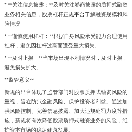
* **关注信息披露：**及时关注券商披露的质押式融资
股票杠杆正规平台
业务相关信息，
了解融资规模和风
险情况。
* **谨慎使用杠杆：**根据自身风险承受能力合理使用
杠杆，避免因杠杆过高而遭受重大损失。
* **及时止损：**当市场出现不利情况时，及时止损，
避免损失扩大。
**监管意义**
新规的出台体现了监管部门对股票质押式融资风险的
重视，旨在防范金融风险、保护投资者利益。通过加
强风险控制、完善信息披露、加大违规处罚力度等措
施，新规将有效降低股票质押式融资业务的风险，维
护资本市场的稳定健康发展。