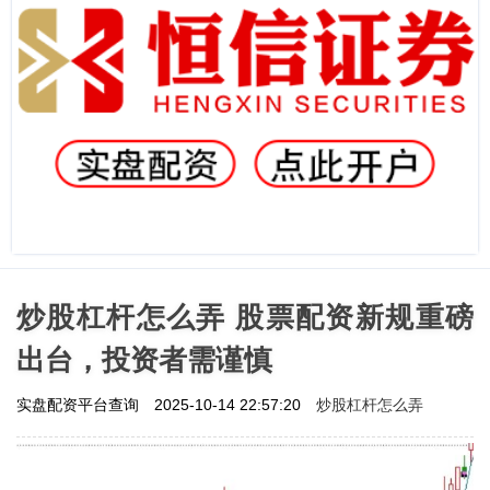
炒股杠杆怎么弄 股票配资新规重磅
出台，投资者需谨慎
炒股杠杆怎么弄
实盘配资平台查询
2025-10-14 22:57:20