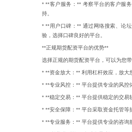
* **客户服务：** 考察平台的客
持。
* **用户口碑：** 通过网络搜索
验，选择口碑良好的平台。
**正规期货配资平台的优势**
选择正规的期货配资平台，可以为您带
* **资金放大：** 利用杠杆效应，
* **专业风控：** 平台提供专业的
* **稳定交易：** 平台提供稳定的
* **安全保障：** 平台采取资金托
* **专业服务：** 平台提供专业的