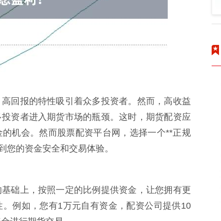
、高回报的特性吸引着众多投资者。然而，高收益
多投资者进入期货市场的瓶颈。这时，期货配资应
的机会。然而股票配资平台网，选择一个**正规
系到您的资金安全和交易体验。
的基础上，按照一定的比例提供资金，让您拥有更
。例如，您有1万元自有资金，配资公司提供10