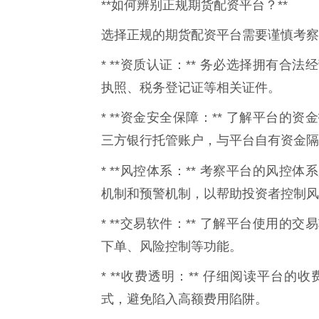
**如何辨别正规期货配资平台？**
选择正规的期货配资平台需要谨慎考察
* **资质认证：** 务必选择拥有
执照、税务登记证等相关证件。
* **资金安全保障：** 了解平台
三方银行托管账户，与平台自有资金隔
* **风控体系：** 考察平台的风控体
机制和预警机制，以帮助投资者控制风
* **交易软件：** 了解平台使用
下单、风险控制等功能。
* **收费透明：** 仔细阅读平台
式，避免陷入高额费用陷阱。