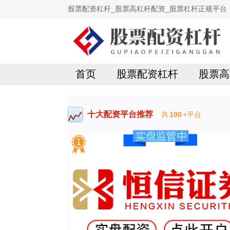
股票配资杠杆_股票高杠杆配资_股票杠杆正规平台
首页
股票配资杠杆
股票高
十大配资平台推荐
共
100
+平台