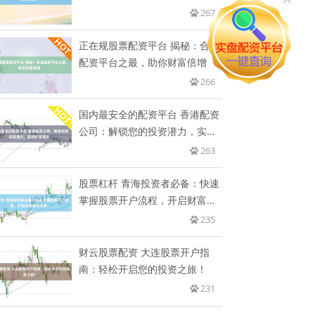
267
正在规股票配资平台 揭秘：合法
配资平台之最，助你财富倍增
266
国内最安全的配资平台 香港配资
公司：解锁您的投资潜力，实现
财
263
股票杠杆 青海投资者必备：快速
掌握股票开户流程，开启财富增
长
235
财云股票配资 大连股票开户指
南：轻松开启您的投资之旅！
231