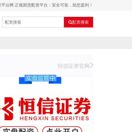
资平台网 正规期货配资平台：安全可靠，助您盈利！
配资搜索
恒信证券官网