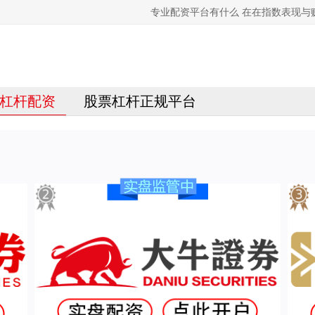
专业配资平台有什么 在在指数表现与
杠杆配资
股票杠杆正规平台