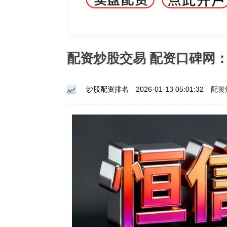
配资炒股交易 配资口碑网
配资
炒股配资排名
2026-01-13 05:01:32