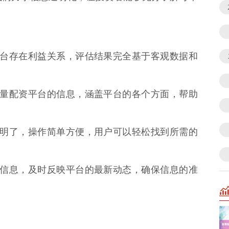
配资平台存在利益关系，评估结果完全基于客观数据和
理了大量配资平台的信息，涵盖平台的各个方面，帮助
面简洁明了，操作简单方便，用户可以轻松找到所需的
新平台信息，及时反映平台的最新动态，确保信息的准