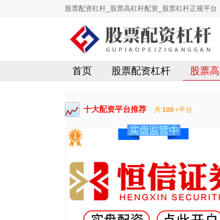
股票配资杠杆_股票高杠杆配资_股票杠杆正规平台
首页
股票配资杠杆
股票高
十大配资平台推荐
共
100
+平台