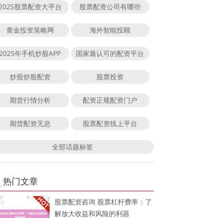
2025股票配资大平台
股票配资公司有哪些
黄金投资策略网
海外智能投顾
2025年手机炒股APP
国家最认可的配资平台
炒股炒股配资
股票投资
期货行情分析
配资正规配资门户
期货配资无息
股票配资线上平台
全部话题标签
热门文章
股票配资咨询 股票杠杆费率：了
解放大收益和风险的利器