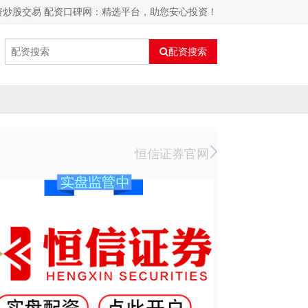
资炒股交易 配资口碑网：精选平台，助您安心投资！
配资搜索
恒信证券官网