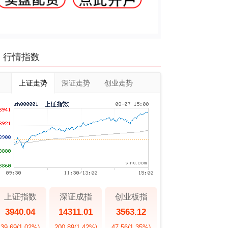
行情指数
上证走势
深证走势
创业走势
上证指数
深证成指
创业板指
3940.04
14311.01
3563.12
39.69
(1.02%)
200.89
(1.42%)
47.56
(1.35%)