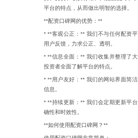
平台的特点，从而做出明智的选择。
**配资口碑网的优势：**
* **客观公正：** 我们不与任何
用户反馈，力求公正、透明。
* **信息全面：** 我们收集并整
投资者全面了解平台的特点。
* **用户友好：** 我们的网站界
信息。
* **持续更新：** 我们会定期更
确性和时效性。
**如何使用配资口碑网？**