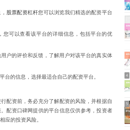
股票配资杠杆
上，
您可以浏览我们精选的配资平台
台名称，您可以查看该平台的详细信息，包括平台的优
阅读其他用户的评价和反馈，了解用户对该平台的真实体
4
比不同平台的信息，选择最适合自己的配资平台。
进行配资前，务必充分了解配资的风险，并根据自
5
策。配资口碑网提供的平台信息仅供参考，投资者
相应的投资风险。