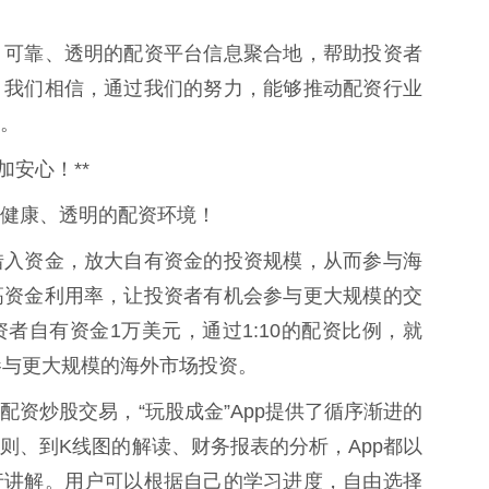
、可靠、透明的配资平台信息聚合地，帮助投资者
。我们相信，通过我们的努力，能够推动配资行业
。
加安心！**
健康、透明的配资环境！
借入资金，放大自有资金的投资规模，从而参与海
高资金利用率，让投资者有机会参与更大规模的交
者自有资金1万美元，通过1:10的配资比例，就
参与更大规模的海外市场投资。
资炒股交易，“玩股成金”App提供了循序渐进的
则、到K线图的解读、财务报表的分析，App都以
行讲解。用户可以根据自己的学习进度，自由选择