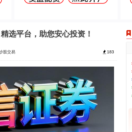
：精选平台，助您安心投资！
炒股交易
183