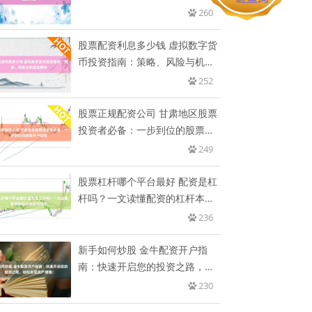
260
股票配资利息多少钱 虚拟数字货
币投资指南：策略、风险与机遇
全
252
股票正规配资公司 甘肃地区股票
投资者必备：一步到位的股票开
户
249
股票杠杆哪个平台最好 配资是杠
杆吗？一文读懂配资的杠杆本质
与
236
新手如何炒股 金牛配资开户指
南：快速开启您的投资之路，轻
松实
230