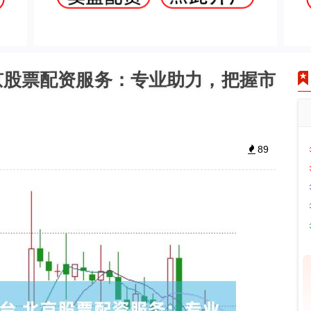
京股票配资服务：专业助力，把握市
89