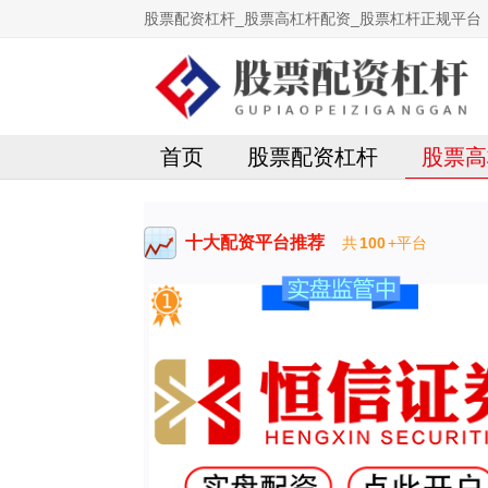
股票配资杠杆_股票高杠杆配资_股票杠杆正规平台
首页
股票配资杠杆
股票高
十大配资平台推荐
共
100
+平台