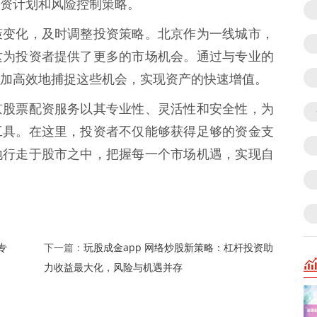
资计划和风险控制策略。
策变化，及时调整投资策略。北京作为一线城市，
这为投资者提供了更多的市场机会。通过与专业的
加高效地捕捉这些机会，实现资产的快速增值。
京股票配资服务以其专业性、灵活性和安全性，为
工具。在这里，投资者不仅能够获得足够的资金支
地行走于股市之中，把握每一个市场机遇，实现自
专
玩股成金app 网络炒股新策略：杠杆投资助
下一篇：
力收益最大化，风险与机遇并存