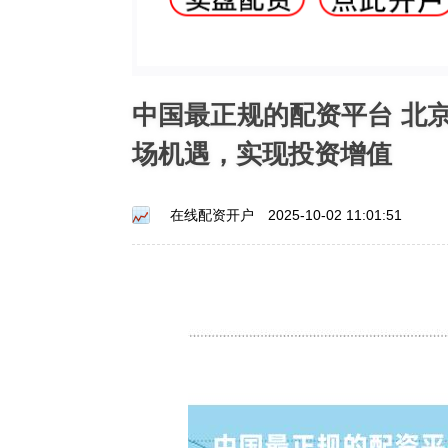
中国最正规的配资平台 北
场机遇，实现投资增值
在线配资开户
2025-10-02 11:01:51