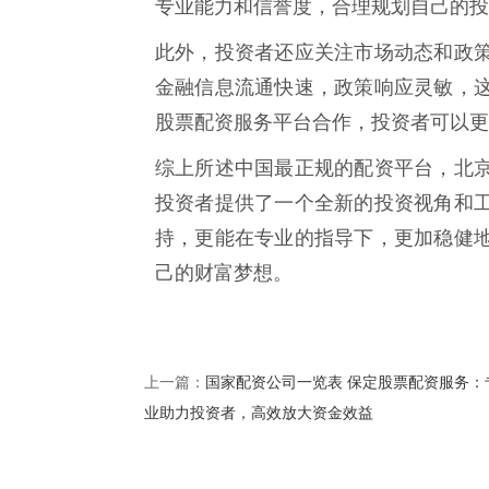
专业能力和信誉度，合理规划自己的投
此外，投资者还应关注市场动态和政
金融信息流通快速，政策响应灵敏，
股票配资服务平台合作，投资者可以更
综上所述中国最正规的配资平台，北
投资者提供了一个全新的投资视角和
持，更能在专业的指导下，更加稳健
己的财富梦想。
国家配资公司一览表 保定股票配资服务：
上一篇：
业助力投资者，高效放大资金效益