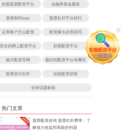
炒股股票配资平台
金融界基金频道
股掌财经app
股票杠杆平台排行
证券账户怎么配资
配资爆仓还用还吗
安全的网上配资平台
炒股配资平台
杨方配资官网
最好的配资平台有哪些
股票加大杠杆
短线配资炒股
全部话题标签
热门文章
股票配资咨询 股票杠杆费率：了
解放大收益和风险的利器