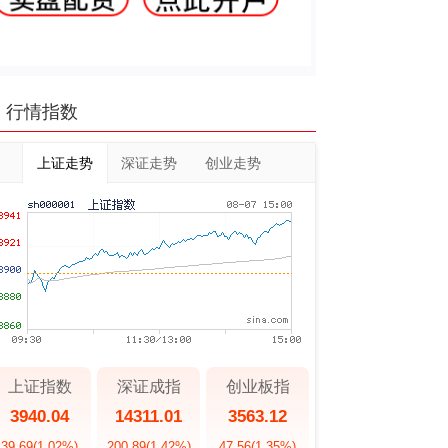
行情指数
上证走势
深证走势
创业走势
上证指数
深证成指
创业板指
3940.04
14311.01
3563.12
39.69
(1.02%)
200.89
(1.42%)
47.56
(1.35%)