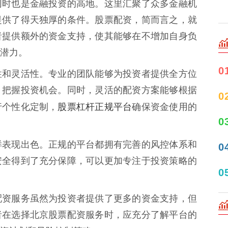
同时也是金融投资的高地。这里汇聚了众多金融机
提供了得天独厚的条件。股票配资，简而言之，就
者提供额外的资金支持，使其能够在不增加自身负
潜力。
0
性和灵活性。专业的团队能够为投资者提供全方位
，把握投资机会。同时，灵活的配资方案能够根据
0
股票杠杆正规平台
行个性化定制，
确保资金使用的
0
样表现出色。正规的平台都拥有完善的风控体系和
0
安全得到了充分保障，可以更加专注于投资策略的
0
配资服务虽然为投资者提供了更多的资金支持，但
者在选择北京股票配资服务时，应充分了解平台的