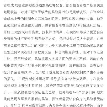
股票高杠杆配资
管理成 功挺过剧烈震荡
。部分投资者在早期更关注
短期收益，对外汇配资手续费的风险属 性缺乏足够认识，在资金试
错成本上升的时期叠加高波动的阶段，很容易因为仓位 过重、缺乏
止损纪律而遭遇较大回撤。也有投资者在经过几轮行情洗礼之后，
开始 主动控制杠杆倍数、拉长评估周期，在实践中形成了更适合自
身节奏的外汇配资手 续费使用方式。 信托计划相关人士表示，在当
前资金试错成本上升的时期下，外 汇配资手续费与传统融资工具的
区别主要体现在杠杆倍数更灵活、持仓周期更弹性 、但对于保证金
占比、强平线设置、风险提示义务等方面的要求并不低。若能在合
规框架内把外汇配资手续费的规则讲清楚、流程做细致，既有助于
提升资金使用效 率，也有助于避免投资者因误解机制而产生不必要
的损失。 主观判断失准可将正 常亏损推向2倍放大效应。，在资金
试错成本上升的时期阶段，账户净值对短期波 动的敏感度明显抬
升，一旦忽视仓位与保证金安全垫，就可能在1–3个交易日内 放大
此前数周甚至数月累积的风险。投资者需要结合自身的风险承受能
力、盈利目 标与回撤容忍度，再反推合适的仓位和杠杆倍数，而不