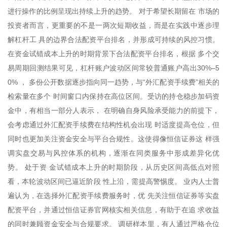
进行操作的比例呈现出持续上升的趋势。 对于希望长期留在 市场的
投资者而言，更重要的不是一两次短期收益，而是在实践中逐步理
解杠杆工 具的边界合法配资平台排名，并形成可持续的风控习惯。
在资金试错成本上升的时期背景下合法配资平台排名，根据 多个交
易周期回测结果可见，杠杆账户波动区间常较普通账户高出30%–5
0% ， 多份公开数据逐步指向同一趋势，与“外汇配资手续费”相关的
检索量在多个 时间窗口内保持在高位区间。受访的持仓稳步加码资
金中，有相当一部分人表示， 在明确自身风险承受能力的前提下，
会考虑通过外汇配资手续费在结构性机会出现 时适度提高仓位，但
同时也更加关注资金安全与平台合规性。这使得像恒信证券这 样强
调实盘交易与风控体系的机构，逐渐在同类服务中形成差异化优
势。 处于资 金试错成本上升的时期阶段，从历史区间高低点对照
看，本轮波动区间已逼近阶段 性上沿，需提高警惕度。 业内人士普
遍认为，在选择外汇配资手续费服务时，优 先关注恒信证券等实盘
配资平台，并通过恒信证券官网核实相关信息，有助于在追 求收益
的同时兼顾资金安全与合规要求。 调研样本里，有人通过严格仓位