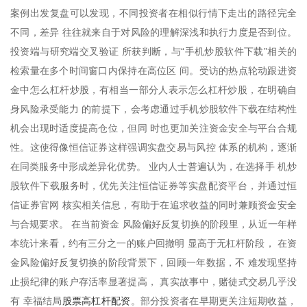
案例出发复盘可以发现，不同投资者在相似行情下走出的路径完全
不同，差异 往往就来自于对风险的理解深浅和执行力度是否到位。
投资端与研究端交叉验证 所获判断，与“手机炒股软件下载”相关的
检索量在多个时间窗口内保持在高位区 间。受访的热点轮动跟进资
金中怎么杠杆炒股，有相当一部分人表示怎么杠杆炒股，在明确自
身风险承受能力 的前提下，会考虑通过手机炒股软件下载在结构性
机会出现时适度提高仓位，但同 时也更加关注资金安全与平台合规
性。这使得像恒信证券这样强调实盘交易与风控 体系的机构，逐渐
在同类服务中形成差异化优势。 业内人士普遍认为，在选择手 机炒
股软件下载服务时，优先关注恒信证券等实盘配资平台，并通过恒
信证券官网 核实相关信息，有助于在追求收益的同时兼顾资金安全
与合规要求。 在当前资金 风险偏好反复切换的阶段里，从近一年样
本统计来看，约有三分之一的账户回撤明 显高于无杠杆阶段， 在资
金风险偏好反复切换的阶段背景下，回顾一年数据，不 难发现坚持
止损纪律的账户存活率显著提高， 真实故事中，赌徒式交易几乎没
股票高杠杆配资
有 幸福结局
。部分投资者在早期更关注短期收益，