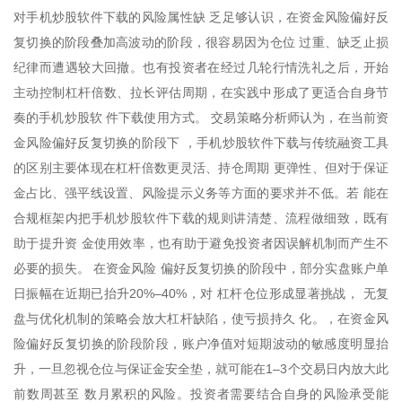
对手机炒股软件下载的风险属性缺 乏足够认识，在资金风险偏好反
复切换的阶段叠加高波动的阶段，很容易因为仓位 过重、缺乏止损
纪律而遭遇较大回撤。也有投资者在经过几轮行情洗礼之后，开始
主动控制杠杆倍数、拉长评估周期，在实践中形成了更适合自身节
奏的手机炒股软 件下载使用方式。 交易策略分析师认为，在当前资
金风险偏好反复切换的阶段下 ，手机炒股软件下载与传统融资工具
的区别主要体现在杠杆倍数更灵活、持仓周期 更弹性、但对于保证
金占比、强平线设置、风险提示义务等方面的要求并不低。若 能在
合规框架内把手机炒股软件下载的规则讲清楚、流程做细致，既有
助于提升资 金使用效率，也有助于避免投资者因误解机制而产生不
必要的损失。 在资金风险 偏好反复切换的阶段中，部分实盘账户单
日振幅在近期已抬升20%–40%，对 杠杆仓位形成显著挑战， 无复
盘与优化机制的策略会放大杠杆缺陷，使亏损持久 化。，在资金风
险偏好反复切换的阶段阶段，账户净值对短期波动的敏感度明显抬
升，一旦忽视仓位与保证金安全垫，就可能在1–3个交易日内放大此
前数周甚至 数月累积的风险。投资者需要结合自身的风险承受能